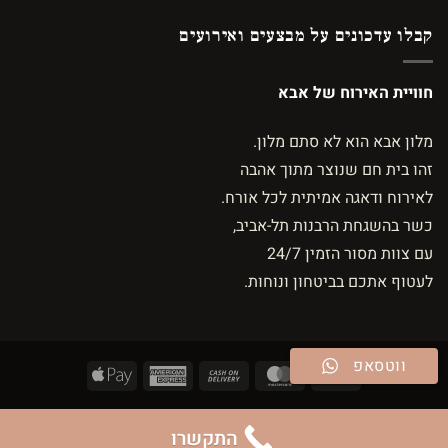
קבלו עדכונים על מבצעים ואירועים
חוויית האירוח של אבא
מלון אבא הוא לא סתם מלון.
זהו בית חם שנוצר מתוך אהבה
לאירוח ודאגה אמיתית לכל אורח.
כשר בהשגחת הרבנות תל-אביב,
עם צוות מסור הזמין 24/7
לעטוף אתכם בביטחון ונוחות.
ווטסאפ
Apple
American
Cash
MasterCard
Visa
Pay
Express
On
עמוד הבית
ביצוע הזמנה
חדרים
גלריה
צור קשר
הבלוג
Delivery
התקשרו
Copyright 2026 ©
Tourbo Travel LTD