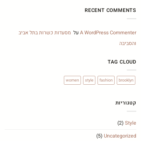
על
כיף
שווקים
לכל
RECENT COMMENTS
וקניות
הגילאים
בתל
אביב
–
מסורת
פוגשת
A WordPress Commenter
על
מסעדות כשרות בתל אביב
טרנד
והסביבה
TAG CLOUD
women
style
fashion
brooklyn
קטגוריות
(2)
Style
(5)
Uncategorized