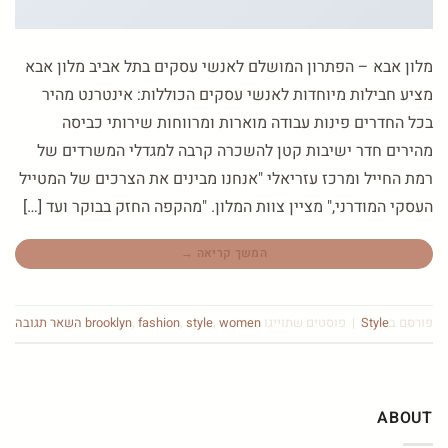
מלון אבא – הפתרון המושלם לאנשי עסקים בתל אביב מלון אבא
מציע חבילות מיוחדות לאנשי עסקים הכוללות: אינטרנט מהיר
בכל החדרים פינות עבודה מוארות ומרווחות שירותי כביסה
מהירים חדר ישיבות קטן להשכרה קרבה למגדלי המשרדים של
רמת החייל ומרכז עזריאלי "אנחנו מבינים את הצרכים של המטייל
העסקי המודרני," מציין צוות המלון. "מהקפה החזק בבוקר ועד […]
המשך קריאה
→
פורסם ב
Style
|
פוסטים שתוייגו
women
,
style
,
fashion
,
brooklyn
השאר תגובה
ABOUT