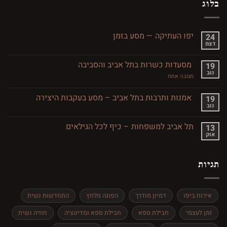
בלוג
יפו העתיקה — מסע בזמן
24
דצמ
אין
תגובות
על
מסעדות כשרות בתל אביב והסביבה
19
יפו
נוב
העתיקה
על
תגובה אחת
—
מסעדות
מסע
כשרות
בזמן
בתל
אמנות ותרבות בתל אביב – מסע בעקבות היצירה
19
אביב
נוב
אין
והסביבה
תגובות
על
תל אביב למשפחות – כיף לכל הגילאים
13
אמנות
אוק
ותרבות
אין
בתל
תגובות
אביב
על
–
תל
מסע
תגיות
אביב
בעקבות
למשפחות
היצירה
–
כיף
לכל
אירוח ביפו
דמיון מודרך
הפוגה מלחץ
התחדשות נשית
הגילאים
זמן לעצמי
חבילת ספא
חבילת ספא ומדיטציה
חוויה נשית