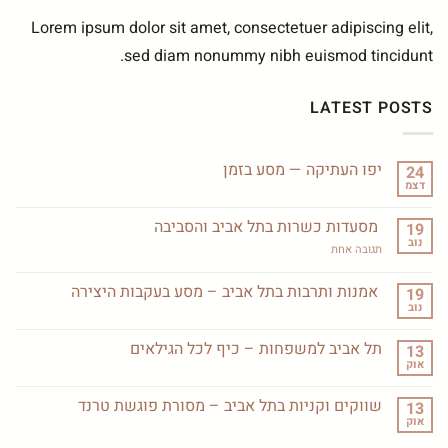
Lorem ipsum dolor sit amet, consectetuer adipiscing elit,
sed diam nonummy nibh euismod tincidunt.
LATEST POSTS
יפו העתיקה — מסע בזמן
24
דצמ
אין
תגובות
על
מסעדות כשרות בתל אביב והסביבה
19
יפו
נוב
העתיקה
על
תגובה אחת
—
מסעדות
מסע
כשרות
בזמן
בתל
אמנות ותרבות בתל אביב – מסע בעקבות היצירה
19
אביב
נוב
אין
והסביבה
תגובות
על
תל אביב למשפחות – כיף לכל הגילאים
13
אמנות
אוק
ותרבות
אין
בתל
תגובות
אביב
על
שווקים וקניות בתל אביב – מסורת פוגשת טרנד
–
13
תל
מסע
אוק
אביב
אין
בעקבות
למשפחות
תגובות
היצירה
–