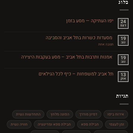
בלוג
יפו העתיקה — מסע בזמן
24
דצמ
אין
תגובות
על
מסעדות כשרות בתל אביב והסביבה
19
יפו
נוב
העתיקה
על
תגובה אחת
—
מסעדות
מסע
כשרות
בזמן
בתל
אמנות ותרבות בתל אביב – מסע בעקבות היצירה
19
אביב
נוב
אין
והסביבה
תגובות
על
תל אביב למשפחות – כיף לכל הגילאים
13
אמנות
אוק
ותרבות
אין
בתל
תגובות
אביב
על
–
תל
מסע
תגיות
אביב
בעקבות
למשפחות
היצירה
–
כיף
לכל
אירוח ביפו
דמיון מודרך
הפוגה מלחץ
התחדשות נשית
הגילאים
זמן לעצמי
חבילת ספא
חבילת ספא ומדיטציה
חוויה נשית