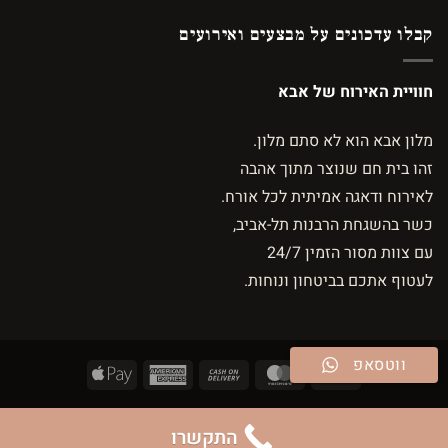
קבלו עדכונים על מבצעים ואירועים
חוויית האירוח של אבא
מלון אבא הוא לא סתם מלון.
זהו בית חם שנוצר מתוך אהבה
לאירוח ודאגה אמיתית לכל אורח.
כשר בהשגחת הרבנות תל-אביב,
עם צוות מסור הזמין 24/7
לעטוף אתכם בביטחון ונוחות.
ווטסאפ
Apple
American
Cash
MasterCard
Visa
Pay
Express
On
עמוד הבית
ביצוע הזמנה
חדרים
גלריה
צור קשר
הבלוג
Delivery
התקשרו
Copyright 2026 ©
Tourbo Travel LTD