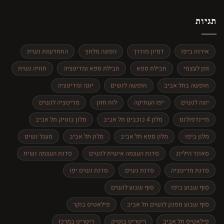
תגובות
אביב
על
–
תל
מסע
גיות
אביב
בעקבות
למשפחות
היצירה
–
כיף
לכל
אירוח ביפו
דמיון מודרך
הפוגה מלחץ
התחדשות נשית
הגילאים
זמן לעצמי
חבילת ספא
חבילת ספא ומדיטציה
חוויה נשית
חופשה בתל אביב
חופשה לנשים
יוגה ומדיטציה
יוגה לנשים
יפו העתיקה
לוח חזון
מדיטציה לנשים
מיינדפולנס
מלון 4 כוכבים תל אביב
מלון בוטיק תל אביב
מלון ביפו
מלון ספא תל אביב
מלון תל אביב
מעגל נשים
סאונד הילינג
סדנת העצמה אישית לנשים
סדנת העצמה נשית
סדנת מדיטציה
סדנת נשים
סדנת נשים יפו
סוף שבוע ביפו
סוף שבוע לנשים
סוף שבוע מפנק לנשים תל אביב
פילאטיס בוקר
פילאטיס תל אביב
ריטריט בוטיק
ריטריט במרכז