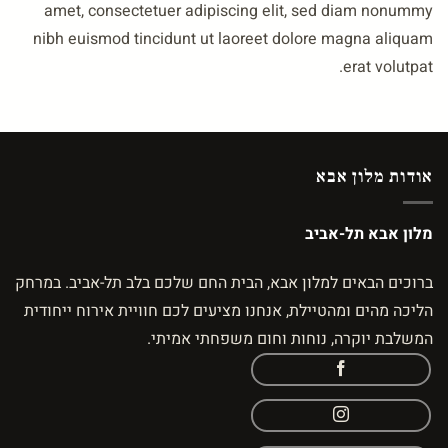
amet, consectetuer adipiscing elit, sed diam nonumm
nibh euismod tincidunt ut laoreet dolore magna aliqua
erat volutpat
ודות מלון אבא
לון אבא תל-אביב
רוכים הבאים למלון אבא, הבית החם שלכם בלב תל-אביב. במרחק
ליכה מהים ומהטיילת, אנחנו מציעים לכם חוויית אירוח ייחודית
משלבת יוקרה, נוחות וחום משפחתי אמיתי.