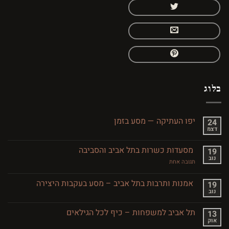
לוג
יפו העתיקה — מסע בזמן
24
דצמ
אין
תגובות
על
מסעדות כשרות בתל אביב והסביבה
19
יפו
נוב
העתיקה
על
תגובה אחת
—
מסעדות
מסע
כשרות
בזמן
בתל
אמנות ותרבות בתל אביב – מסע בעקבות היצירה
19
אביב
נוב
אין
והסביבה
תגובות
על
תל אביב למשפחות – כיף לכל הגילאים
13
אמנות
אוק
ותרבות
אין
בתל