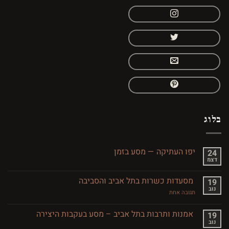
בלוג
יפו העתיקה — מסע בזמן
24
דצמ
אין
תגובות
על
מסעדות כשרות בתל אביב והסביבה
19
יפו
נוב
העתיקה
על
תגובה אחת
—
מסעדות
מסע
כשרות
בזמן
בתל
אמנות ותרבות בתל אביב – מסע בעקבות היצירה
19
אביב
נוב
אין
והסביבה