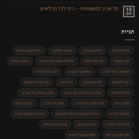
תגובות
על
תל אביב למשפחות – כיף לכל הגילאים
13
אמנות
אוק
ותרבות
אין
בתל
תגובות
אביב
על
–
תל
מסע
תגיות
אביב
בעקבות
למשפחות
היצירה
–
כיף
לכל
אירוח ביפו
דמיון מודרך
הפוגה מלחץ
התחדשות נשית
הגילאים
זמן לעצמי
חבילת ספא
חבילת ספא ומדיטציה
חוויה נשית
חופשה בתל אביב
חופשה לנשים
יוגה ומדיטציה
יוגה לנשים
יפו העתיקה
לוח חזון
מדיטציה לנשים
מיינדפולנס
מלון 4 כוכבים תל אביב
מלון בוטיק תל אביב
מלון ביפו
מלון ספא תל אביב
מלון תל אביב
מעגל נשים
סאונד הילינג
סדנת העצמה אישית לנשים
סדנת העצמה נשית
סדנת מדיטציה
סדנת נשים
סדנת נשים יפו
סוף שבוע ביפו
סוף שבוע לנשים