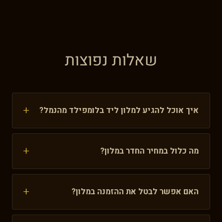
שאלות נפוצות
איך אוכל להגיע למלון ליד בלומפילד מהנמל?
המלון ממוקם במיקום נוח עם גישה מעולה מנמל בן
גוריון. ניתן להגיע בתחבורה ציבורית, מונית או שירות
מה כלול במחיר החדר במלון?
הסעה פרטי. הנסיעה אורכת כ-45 דקות והמלון נגיש
המחיר כולל לינה בחדר מפואר, אינטרנט אלחוטי
מכל הכיוונים. אנו מציעים גם שירותי הסעה בתיאום
חופשי, גישה למתקני הכושר והבריכה, שירות חדרים
מראש.
האם אפשר לבטל את ההזמנה במלון?
וקונסיירז׳ 24/7. ארוחת בוקר מפנקת זמינה בתוספת
כן, אנו מציעים מדיניות ביטול גמישה. ביטול עד 48
תשלום, וכן שירותי ספא מתקדמים.