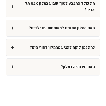
מה כולל המבצע לסוף שבוע במלון אבא תל
אביב?
המבצע כולל לינה בחדר מפואר למשך שני לילות,
ארוחת בוקר עשירה, גישה לכל מתקני המלון ושירות
האם המלון מתאים למשפחות עם ילדים?
הקונסיירז'. בנוסף, תקבלו הנחות מיוחדות על טיפולי
בהחלט! מלון אבא ידוע באירוח המשפחתי החם שלו. יש
ספא ומסעדות בסביבה.
לנו מתקנים מיוחדים לילדים, חדרים משפחתיים
כמה זמן לוקח להגיע מהמלון לחוף הים?
מרווחים ותפריט ילדים מיוחד בארוחת הבוקר.
החוף נמצא במרחק הליכה של 3-5 דקות בלבד מהמלון.
זהו אחד היתרונות הגדולים של המיקום שלנו - אתם
האם יש חניה במלון?
יכולים ליהנות משקט המלון וגם מהקרבה לים.
כן, למלון חניה פרטית עבור האורחים. המקום מוגבל
ומומלץ להזמין מראש. בנוסף, יש חניות ציבוריות
בסביבה במחירים נוחים.