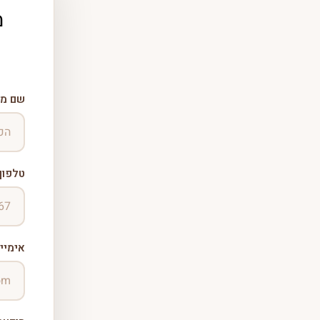
מ
שם מל
טלפון 
אימיי