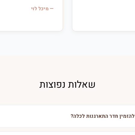
— מיכל לוי
שאלות נפוצות
להזמין חדר התארגנות לכלה?
אנו ממליצים להזמין לפחות 3-6 חודשים מראש, במיוחד בעונת החתונות (מאי-נובמבר).