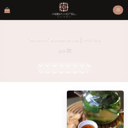
Ski
t
conten
עמוד הבית
/
מוצרים המתויגים “אירוח ביפו”
סנן