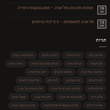
מסעדות
מסע
כשרות
בזמן
בתל
אמנות ותרבות בתל אביב – מסע בעקבות היצירה
19
אביב
נוב
אין
והסביבה
תגובות
על
תל אביב למשפחות – כיף לכל הגילאים
13
אמנות
אוק
ותרבות
אין
בתל
תגובות
אביב
על
–
תל
מסע
תגיות
אביב
בעקבות
למשפחות
היצירה
–
כיף
לכל
אירוח ביפו
דמיון מודרך
הפוגה מלחץ
התחדשות נשית
הגילאים
זמן לעצמי
חבילת ספא
חבילת ספא ומדיטציה
חוויה נשית
חופשה בתל אביב
חופשה לנשים
יוגה ומדיטציה
יוגה לנשים
יפו העתיקה
לוח חזון
מדיטציה לנשים
מיינדפולנס
מלון 4 כוכבים תל אביב
מלון בוטיק תל אביב
מלון ביפו
מלון ספא תל אביב
מלון תל אביב
מעגל נשים
סאונד הילינג
סדנת העצמה אישית לנשים
סדנת העצמה נשית