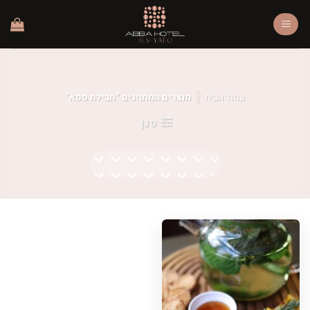
Ski
t
conten
עמוד הבית
/
מוצרים המתויגים “חבילת ספא”
סנן