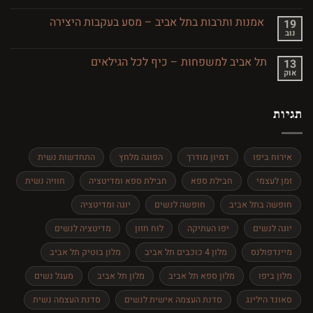
מסעדות
מסע
כשרות
בזמן
בתל
אמנות ותרבות בתל אביב – מסע בעקבות היצירה
19
אביב
נוב
אין
והסביבה
תגובות
על
תל אביב למשפחות – כיף לכל הגילאים
13
אמנות
אוק
ותרבות
אין
בתל
תגובות
אביב
על
–
תל
מסע
תגיות
אביב
בעקבות
למשפחות
היצירה
–
כיף
לכל
אירוח ביפו
דמיון מודרך
הפוגה מלחץ
התחדשות נשית
הגילאים
זמן לעצמי
חבילת ספא
חבילת ספא ומדיטציה
חוויה נשית
חופשה בתל אביב
חופשה לנשים
יוגה ומדיטציה
יוגה לנשים
יפו העתיקה
לוח חזון
מדיטציה לנשים
מיינדפולנס
מלון 4 כוכבים תל אביב
מלון בוטיק תל אביב
מלון ביפו
מלון ספא תל אביב
מלון תל אביב
מעגל נשים
סאונד הילינג
סדנת העצמה אישית לנשים
סדנת העצמה נשית