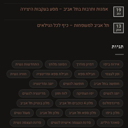
מסעדות
מסע
כשרות
בזמן
בתל
אמנות ותרבות בתל אביב – מסע בעקבות היצירה
19
אביב
נוב
אין
והסביבה
תגובות
על
תל אביב למשפחות – כיף לכל הגילאים
13
אמנות
אוק
ותרבות
אין
בתל
תגובות
אביב
על
–
תל
מסע
תגיות
אביב
בעקבות
למשפחות
היצירה
–
כיף
לכל
אירוח ביפו
דמיון מודרך
הפוגה מלחץ
התחדשות נשית
הגילאים
זמן לעצמי
חבילת ספא
חבילת ספא ומדיטציה
חוויה נשית
חופשה בתל אביב
חופשה לנשים
יוגה ומדיטציה
יוגה לנשים
יפו העתיקה
לוח חזון
מדיטציה לנשים
מיינדפולנס
מלון 4 כוכבים תל אביב
מלון בוטיק תל אביב
מלון ביפו
מלון ספא תל אביב
מלון תל אביב
מעגל נשים
סאונד הילינג
סדנת העצמה אישית לנשים
סדנת העצמה נשית