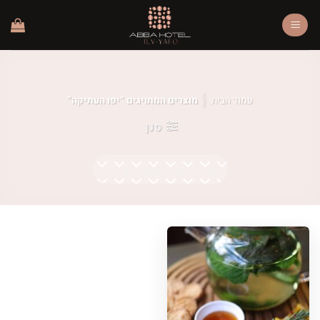
Ski
t
conten
עמוד הבית
/
מוצרים המתויגים “יפו העתיקה”
סנן