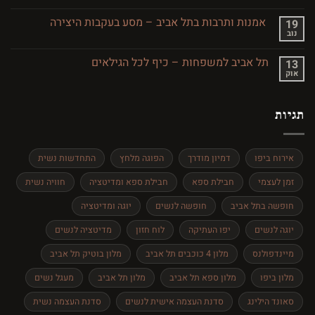
מסעדות
מסע
כשרות
בזמן
בתל
אמנות ותרבות בתל אביב – מסע בעקבות היצירה
19
אביב
נוב
אין
והסביבה
תגובות
על
תל אביב למשפחות – כיף לכל הגילאים
13
אמנות
אוק
ותרבות
אין
בתל
תגובות
אביב
על
–
תל
מסע
תגיות
אביב
בעקבות
למשפחות
היצירה
–
כיף
לכל
אירוח ביפו
דמיון מודרך
הפוגה מלחץ
התחדשות נשית
הגילאים
זמן לעצמי
חבילת ספא
חבילת ספא ומדיטציה
חוויה נשית
חופשה בתל אביב
חופשה לנשים
יוגה ומדיטציה
יוגה לנשים
יפו העתיקה
לוח חזון
מדיטציה לנשים
מיינדפולנס
מלון 4 כוכבים תל אביב
מלון בוטיק תל אביב
מלון ביפו
מלון ספא תל אביב
מלון תל אביב
מעגל נשים
סאונד הילינג
סדנת העצמה אישית לנשים
סדנת העצמה נשית