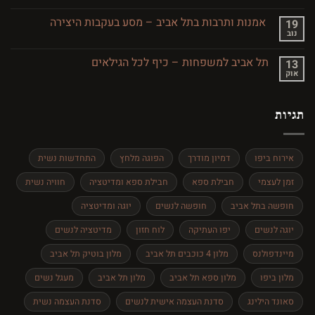
מסעדות
מסע
כשרות
בזמן
בתל
אמנות ותרבות בתל אביב – מסע בעקבות היצירה
19
אביב
נוב
אין
והסביבה
תגובות
על
תל אביב למשפחות – כיף לכל הגילאים
13
אמנות
אוק
ותרבות
אין
בתל
תגובות
אביב
על
–
תל
מסע
תגיות
אביב
בעקבות
למשפחות
היצירה
–
כיף
לכל
אירוח ביפו
דמיון מודרך
הפוגה מלחץ
התחדשות נשית
הגילאים
זמן לעצמי
חבילת ספא
חבילת ספא ומדיטציה
חוויה נשית
חופשה בתל אביב
חופשה לנשים
יוגה ומדיטציה
יוגה לנשים
יפו העתיקה
לוח חזון
מדיטציה לנשים
מיינדפולנס
מלון 4 כוכבים תל אביב
מלון בוטיק תל אביב
מלון ביפו
מלון ספא תל אביב
מלון תל אביב
מעגל נשים
סאונד הילינג
סדנת העצמה אישית לנשים
סדנת העצמה נשית