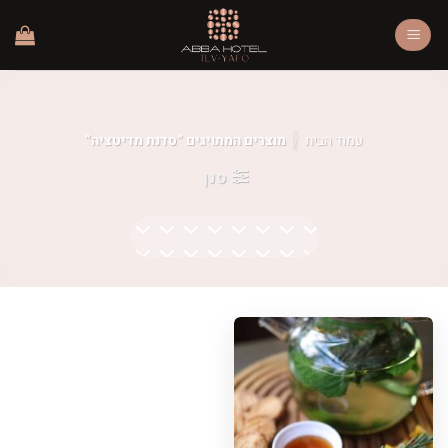
Ski
t
conten
עמוד הבית
/
מוצרים המתויגים “סדנת מדיטציה”
סנן