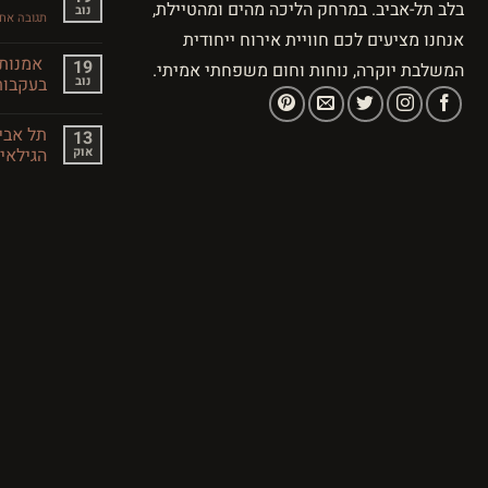
בלב תל-אביב. במרחק הליכה מהים ומהטיילת,
נוב
העתיקה
תגובה אח
—
אנחנו מציעים לכם חוויית אירוח ייחודית
מסע
בזמן
אמנות 
19
המשלבת יוקרה, נוחות וחום משפחתי אמיתי.
נוב
בעקבות
אין
תגובות
תל אבי
13
על
אמנות
אוק
הגילאי
ותרבות
בתל
אין
אביב
תגובות
–
על
תל
מסע
אביב
בעקבות
היצירה
למשפחות
–
כיף
לכל
הגילאים