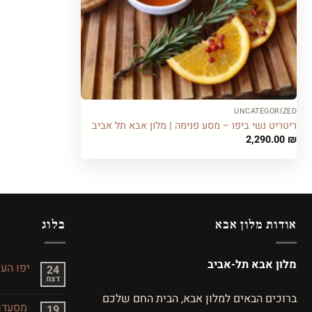
UNCATEGORIZED
ריטריט נשי ביפו – מסע פנימה | מלון אבא תל אביב
2,290.00
₪
אודות מלון אבא
בלוג
מלון אבא תל-אביב
יפו הע
24
דצמ
אין
תגובות
ברוכים הבאים למלון אבא, הבית החם שלכם
על
מסעדות
19
יפו